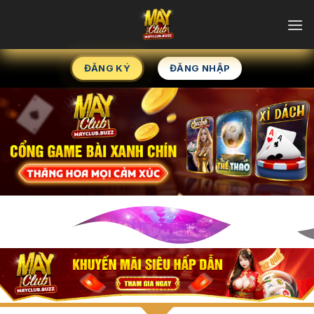
Chuyển
đến
nội
dung
ĐĂNG KÝ
ĐĂNG NHẬP