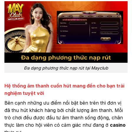
Đa dạng phương thức nạp rút tại Mayclub
Hệ thống âm thanh cuốn hút mang đến cho bạn trải
nghiệm tuyệt vời
Bên cạnh những ưu điểm nổi bật bên trên thì đơn vị
đã thu hút khách hàng bởi chất lượng âm thanh. Mỗi
trò chơi đều được đầu tư âm thanh sống động, chân
thực làm cho hội viên có cảm giác như đang ở
casino