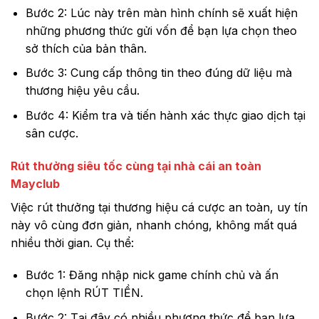
Bước 2: Lúc này trên màn hình chính sẽ xuất hiện
những phương thức gửi vốn để bạn lựa chọn theo
sở thích của bản thân.
Bước 3: Cung cấp thông tin theo đúng dữ liệu mà
thương hiệu yêu cầu.
Bước 4: Kiểm tra và tiến hành xác thực giao dịch tại
sân cược.
Rút thưởng siêu tốc cùng tại nhà cái an toàn
Mayclub
Việc rút thưởng tại thương hiệu cá cược an toàn, uy tín
này vô cùng đơn giản, nhanh chóng, không mất quá
nhiều thời gian. Cụ thể:
Bước 1: Đăng nhập nick game chính chủ và ấn
chọn lệnh RÚT TIỀN.
Bước 2: Tại đây có nhiều phương thức để bạn lựa