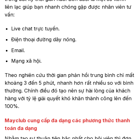
liên lạc giúp bạn nhanh chóng gặp được nhân viên tư
vấn:
Live chat trực tuyến.
Điện thoại đường dây nóng.
Email.
Mạng xã hội.
Theo nghiên cứu thời gian phản hồi trung bình chỉ mất
khoảng 3 đến 5 phút, nhanh hơn rất nhiều so với bình
thường. Chính điều đó tạo nên sự hài lòng của khách
hàng với tỷ lệ giải quyết khó khăn thành công lên đến
100%.
Mayclub cung cấp đa dạng các phương thức thanh
toán đa dạng
Nhằm tạo sự thuận tiện bậc nhất cho hội viên thì đơn