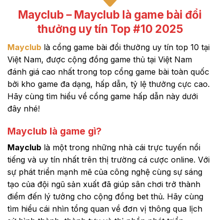
Mayclub – Mayclub là game bài đổi
thưởng uy tín Top #10 2025
Mayclub
là cổng game bài đổi thưởng uy tín top 10 tại
Việt Nam, được cộng đồng game thủ tại Việt Nam
đánh giá cao nhất trong top cổng game bài toàn quốc
bởi kho game đa dạng, hấp dẫn, tỷ lệ thưởng cực cao.
Hãy cùng tìm hiểu về cổng game hấp dẫn này dưới
đây nhé!
Mayclub là game gì?
Mayclub
là một trong những nhà cái trực tuyến nổi
tiếng và uy tín nhất trên thị trường cá cược online. Với
sự phát triển mạnh mẽ của công nghệ cùng sự sáng
tạo của đội ngũ sản xuất đã giúp sân chơi trở thành
điểm đến lý tưởng cho cộng đồng bet thủ. Hãy cùng
tìm hiểu cái nhìn tổng quan về đơn vị thông qua lịch