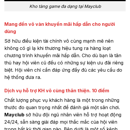
Kho tàng game đa dạng tại Mayclub
Mang đến vô vàn khuyến mãi hấp dẫn cho người
dùng
Sở hữu điều kiện tài chính vô cùng mạnh mẽ nên
không có gì lạ khi thương hiệu tung ra hàng loạt
chương trình khuyến mãi hấp dẫn. Cho dù bạn là tân
thủ hay hội viên cũ đều có những sự kiện ưu đãi riêng
biệt. Hội viên chỉ cần đáp ứng đầy đủ các yêu cầu do
hệ thống đưa ra.
Dịch vụ hỗ trợ KH vô cùng thân thiện. 10 điểm
Chất lượng phục vụ khách hàng là một trong những
thước đo quan trọng nhất để đánh giá một sân chơi.
Mayclub
sở hữu đội ngũ nhân viên hỗ trợ hoạt động
24/24, sẵn sàng giải đáp mọi thắc mắc của hội viên
trong bất kỳ thời gian nào. Bên dưới là một số kênh