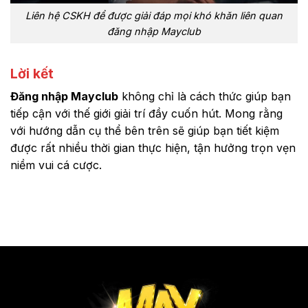
Liên hệ CSKH để được giải đáp mọi khó khăn liên quan
đăng nhập Mayclub
Lời kết
Đăng nhập Mayclub
không chỉ là cách thức giúp bạn
tiếp cận với thế giới giải trí đầy cuốn hút. Mong rằng
với hướng dẫn cụ thể bên trên sẽ giúp bạn tiết kiệm
được rất nhiều thời gian thực hiện, tận hưởng trọn vẹn
niềm vui cá cược.