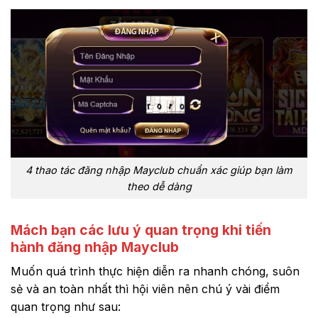
4 thao tác đăng nhập Mayclub chuẩn xác giúp bạn làm
theo dễ dàng
Mách bạn các lưu ý quan trọng khi tiến
hành đăng nhập Mayclub
Muốn quá trình thực hiện diễn ra nhanh chóng, suôn
sẻ và an toàn nhất thì hội viên nên chú ý vài điểm
quan trọng như sau: