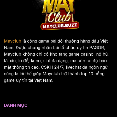
Mayclub
là cổng game bài đổi thưởng hàng đầu Việt
Nam. Được chứng nhận bởi tổ chức uy tín PAGOR,
Mayclub không chỉ có kho tàng game casino, nổ hũ,
tài xỉu, lô đề, keno, slot đa dạng, mà còn có độ bảo
mật thông tin cao. CSKH 24/7, livechat đa ngôn ngữ
cũng là lợi thế giúp Mayclub trở thành top 10 cổng
game uy tín tại Việt Nam.
DANH MỤC