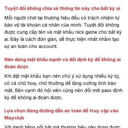
Tuyệt đối không chia sẻ thông tin này cho bất kỳ ai
Mỗi người chơi tại thương hiệu đều có trách nhiệm tự
bảo vệ tài khoản cá nhân của mình. Tuyệt đối không
được cung cấp tên và mật khẩu nick game cho bất kỳ
ai. Đây là cách đơn giản, dễ thực hiện nhất nhằm tạo
sự an toàn cho account.
Nên dùng mật khẩu mạnh và đổi định kỳ để không ai
đoán được
Khi đặt mật khẩu bạn nên chú ý sử dụng nhiều ký tự,
có cả chữ hoa, chữ thường để tăng cường tính bảo
mật. Bên cạnh đó hội viên cũng nên đổi mới pass định
kỳ để không ai đoán được.
Lựa chọn đúng đường dẫn an toàn để truy cập vào
Mayclub
Với danh tiếng nổi bật mà thương hiệu gây dựng được