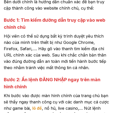
Bên dưới chính là hướng dẫn chuẩn xác để bạn truy
cập thành công vào website chính chủ, cụ thể:
Bước 1: Tìm kiếm đường dẫn truy cập vào web
chính chủ
Hội viên có thể sử dụng bất kỳ trình duyệt yêu thích
nào của mình trên thiết bị như Google Chrome,
Firefox, Safari,…. Hãy gõ vào thanh tìm kiếm địa chỉ
URL chính xác của web. Sau khi chắc chắn bản thân
vào đúng đường dẫn an toàn mới tiến hành bước tiếp
theo nhằm tránh việc mất thông tin cá nhân.
Bước 2: Ấn lệnh ĐĂNG NHẬP ngay trên màn
hình chính
Khi bước vào được màn hình chính của trang chủ bạn
sẽ thấy ngay thanh công cụ với các danh mục cá cược
như game bài,
lô đề
, nổ hũ, live casino,… Nút lệnh