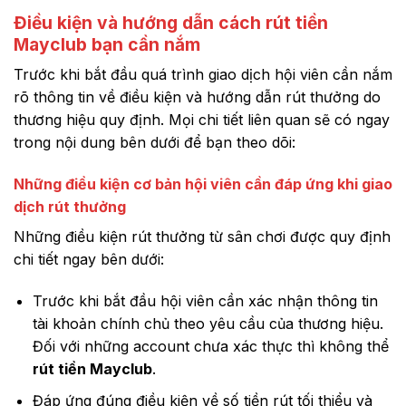
Điều kiện và hướng dẫn cách rút tiền
Mayclub bạn cần nắm
Trước khi bắt đầu quá trình giao dịch hội viên cần nắm
rõ thông tin về điều kiện và hướng dẫn rút thưởng do
thương hiệu quy định. Mọi chi tiết liên quan sẽ có ngay
trong nội dung bên dưới để bạn theo dõi:
Những điều kiện cơ bản hội viên cần đáp ứng khi giao
dịch rút thưởng
Những điều kiện rút thưởng từ sân chơi được quy định
chi tiết ngay bên dưới:
Trước khi bắt đầu hội viên cần xác nhận thông tin
tài khoản chính chủ theo yêu cầu của thương hiệu.
Đối với những account chưa xác thực thì không thể
rút tiền Mayclub
.
Đáp ứng đúng điều kiện về số tiền rút tối thiểu và