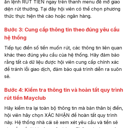
ấn lệnh RÚT TIỀN ngay trên thanh menu để mở giao
diện rút thưởng. Tại đây hội viên có thể chọn phương
thức thực hiện thẻ cào hoặc ngân hàng.
Bước 3: Cung cấp thông tin theo đúng yêu cầu
hệ thống
Tiếp tục điền số tiền muốn rút, các thông tin liên quan
khác theo đúng yêu cầu của hệ thống. Hãy đảm bảo
rằng tất cả dữ liệu được hội viên cung cấp chính xác
để tránh lỗi giao dịch, đảm bảo quá trình diễn ra suôn
sẻ.
Bước 4: Kiểm tra thông tin và hoàn tất quy trình
rút tiền Mayclub
Hãy kiểm tra lại toàn bộ thông tin mà bản thân bị điền,
hội viên hãy chọn XÁC NHẬN để hoàn tất quy trình
này. Hệ thống nhà cái sẽ xem xét yêu cầu và tiền sẽ