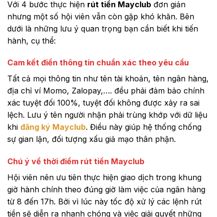
Với 4 bước thực hiện
rút tiền Mayclub
đơn giản
nhưng một số hội viên vẫn còn gặp khó khăn. Bên
dưới là những lưu ý quan trọng bạn cần biết khi tiến
hành, cụ thể:
Cam kết điền thông tin chuẩn xác theo yêu cầu
Tất cả mọi thông tin như tên tài khoản, tên ngân hàng,
địa chỉ ví Momo, Zalopay,…. đều phải đảm bảo chính
xác tuyệt đối 100%, tuyệt đối không được xảy ra sai
lệch. Lưu ý tên người nhận phải trùng khớp với dữ liệu
khi
đăng ký Mayclub
. Điều này giúp hệ thống chống
sự gian lận, đối tượng xấu giả mạo thân phận.
Chú ý về thời điểm rút tiền Mayclub
Hội viên nên ưu tiên thực hiện giao dịch trong khung
giờ hành chính theo đúng giờ làm việc của ngân hàng
từ 8 đến 17h. Bởi vì lúc này tốc độ xử lý các lệnh rút
tiền sẽ diễn ra nhanh chóng và việc giải quyết những