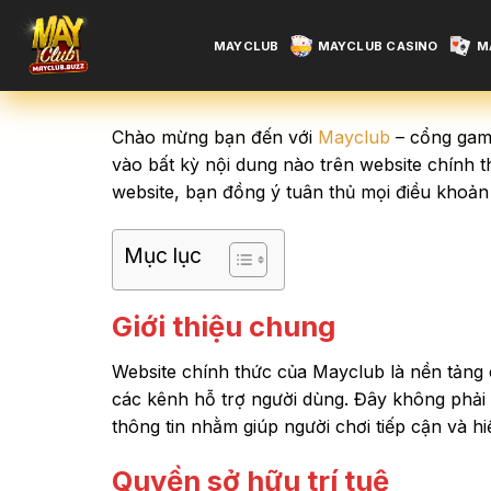
Chuyển
đến
MAYCLUB
MAYCLUB CASINO
M
nội
dung
Chào mừng bạn đến với
Mayclub
– cổng game
vào bất kỳ nội dung nào trên website chính 
website, bạn đồng ý tuân thủ mọi điều khoản
Mục lục
Giới thiệu chung
Website chính thức của Mayclub là nền tảng 
các kênh hỗ trợ người dùng. Đây không phải l
thông tin nhằm giúp người chơi tiếp cận và hi
Quyền sở hữu trí tuệ