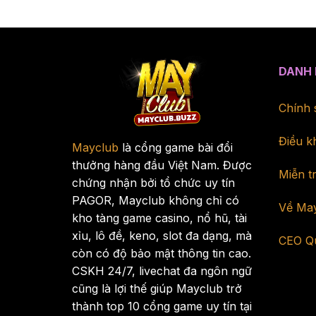
DANH
Chính 
Điều k
Mayclub
là cổng game bài đổi
thưởng hàng đầu Việt Nam. Được
Miễn t
chứng nhận bởi tổ chức uy tín
PAGOR, Mayclub không chỉ có
Về Ma
kho tàng game casino, nổ hũ, tài
xỉu, lô đề, keno, slot đa dạng, mà
CEO Q
còn có độ bảo mật thông tin cao.
CSKH 24/7, livechat đa ngôn ngữ
cũng là lợi thế giúp Mayclub trở
thành top 10 cổng game uy tín tại