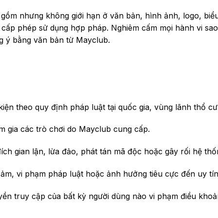
 gồm nhưng không giới hạn ở văn bản, hình ảnh, logo, bi
ấp phép sử dụng hợp pháp. Nghiêm cấm mọi hành vi sao c
g ý bằng văn bản từ Mayclub.
kiện theo quy định pháp luật tại quốc gia, vùng lãnh thổ cư 
m gia các trò chơi do Mayclub cung cấp.
h gian lận, lừa đảo, phát tán mã độc hoặc gây rối hệ thố
 cảm, vi phạm pháp luật hoặc ảnh hưởng tiêu cực đến uy tí
ền truy cập của bất kỳ người dùng nào vi phạm điều khoả